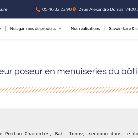
‭05 46 32 23 90‬
2 rue Alexandre Dumas 17400 
sure
e
Nos gammes de produits
Nos réalisations
Savoir-faire & s
teur poseur en menuiseries du bât
e Poitou-Charentes, Bati-Innov, reconnu dans le do