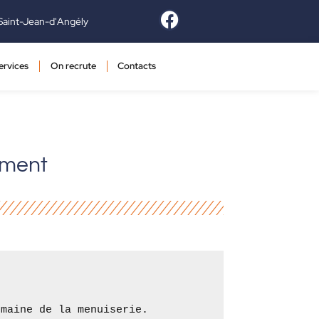
Saint-Jean-d'Angély
ervices
On recrute
Contacts
iment
maine de la menuiserie.
