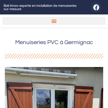
Bati Innov experte en installation de menuiseries
sur-mesure
Menuiseries PVC à Germignac