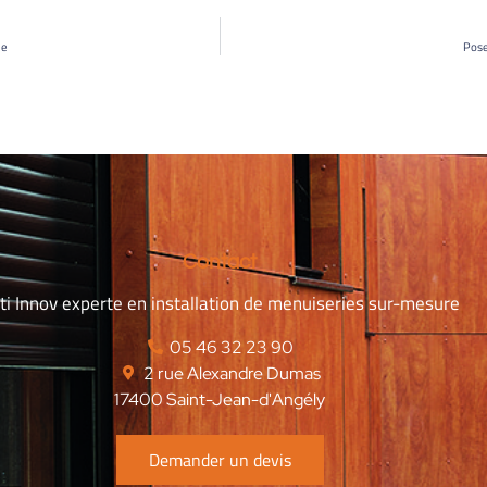
le
Pose
Contact
ti Innov experte en installation de menuiseries sur-mesure
‭05 46 32 23 90‬
2 rue Alexandre Dumas
17400 Saint-Jean-d'Angély
Demander un devis