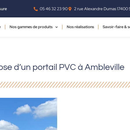
‭05 46 32 23 90‬
2 rue Alexandre Dumas 17400 
sure
e
Nos gammes de produits
Nos réalisations
Savoir-faire & s
ose d’un portail PVC à Ambleville