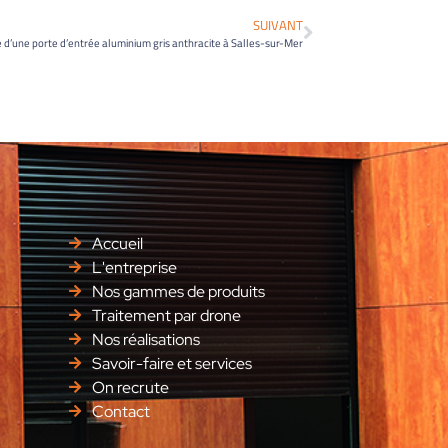
SUIVANT
 d’une porte d’entrée aluminium gris anthracite à Salles-sur-Mer
Accueil
L'entreprise
Nos gammes de produits
Traitement par drone
Nos réalisations
Savoir-faire et services
On recrute
Contact