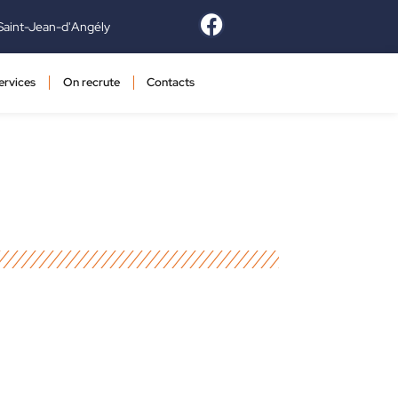
Saint-Jean-d'Angély
ervices
On recrute
Contacts