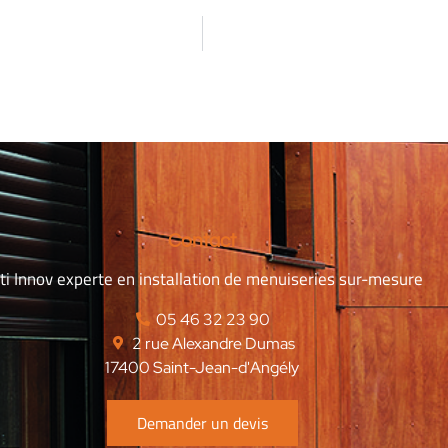
Contact
ti Innov experte en installation de menuiseries sur-mesure
‭05 46 32 23 90‬
2 rue Alexandre Dumas
17400 Saint-Jean-d'Angély
Demander un devis