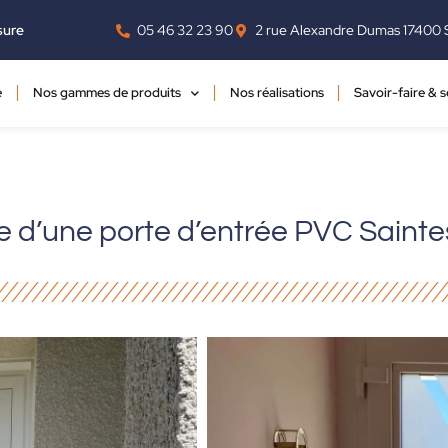
‭05 46 32 23 90‬
2 rue Alexandre Dumas 17400 
sure
e
Nos gammes de produits
Nos réalisations
Savoir-faire & s
 d’une porte d’entrée PVC Sainte