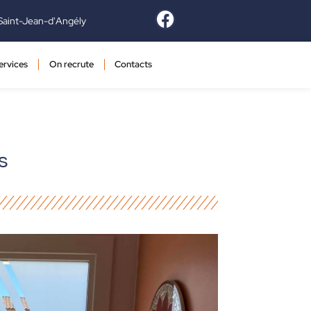
Saint-Jean-d'Angély
ervices
On recrute
Contacts
s