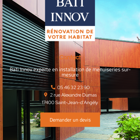
Contact
Bati Innov experte en installation de menuiseries sur-
mesure
‭05 46 32 23 90‬
2 rue Alexandre Dumas
17400 Saint-Jean-d'Angély
Demander un devis