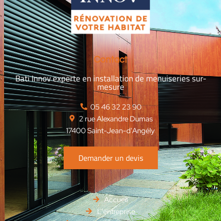
Contact
Bati Innov experte en installation de menuiseries sur-
mesure
‭05 46 32 23 90‬
2 rue Alexandre Dumas
17400 Saint-Jean-d'Angély
Demander un devis
Accueil
L'entreprise